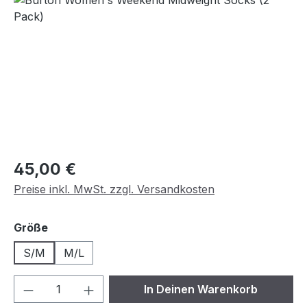
Regulärer Preis:
45,00 €
Preise inkl. MwSt. zzgl. Versandkosten
auswählen
Größe
S/M
M/L
Produkt Anzahl: Gib den gewünschten We
In Deinen Warenkorb