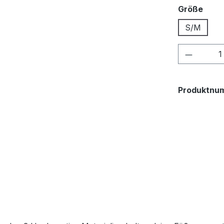
ausw
Größe
S/M
Produkt
Produktnu