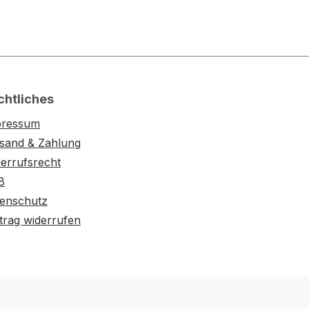
chtliches
pressum
sand & Zahlung
errufsrecht
B
enschutz
trag widerrufen