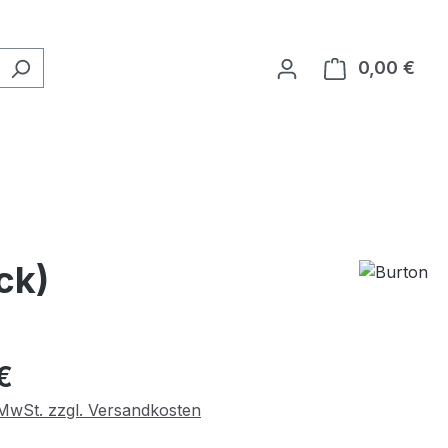
0,00 €
Ware
ck)
eis:
€
. MwSt. zzgl. Versandkosten