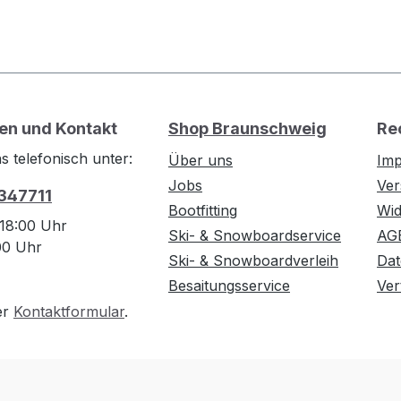
en und Kontakt
Shop Braunschweig
Re
s telefonisch unter:
Über uns
Im
Jobs
Ver
 347711
Bootfitting
Wid
 18:00 Uhr
Ski- & Snowboardservice
AG
:00 Uhr
Ski- & Snowboardverleih
Dat
Besaitungsservice
Ver
er
Kontaktformular
.