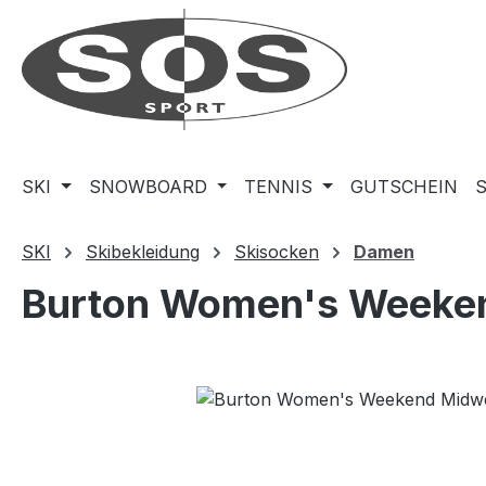
m Hauptinhalt springen
Zur Suche springen
Zur Hauptnavigation springen
SKI
SNOWBOARD
TENNIS
GUTSCHEIN
SKI
Skibekleidung
Skisocken
Damen
Burton Women's Weeken
Bildergalerie überspringen