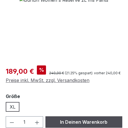
Verkaufspreis:
%
189,00 €
Regulärer Preis:
240,00 €
(21.25% gespart)
vorher 240,00 €
Preise inkl. MwSt. zzgl. Versandkosten
auswählen
Größe
XL
Produkt Anzahl: Gib den gewünschten We
In Deinen Warenkorb