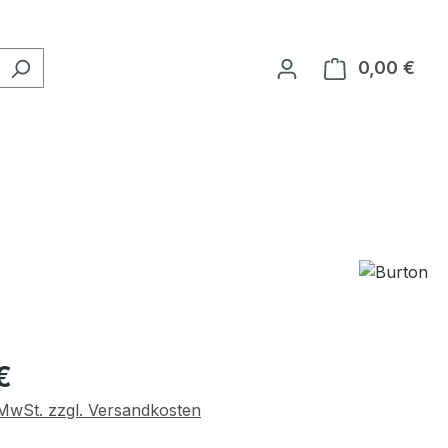
0,00 €
Ware
eis:
€
. MwSt. zzgl. Versandkosten