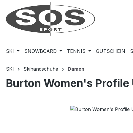
m Hauptinhalt springen
Zur Suche springen
Zur Hauptnavigation springen
SKI
SNOWBOARD
TENNIS
GUTSCHEIN
SKI
Skihandschuhe
Damen
Burton Women's Profile
Bildergalerie überspringen