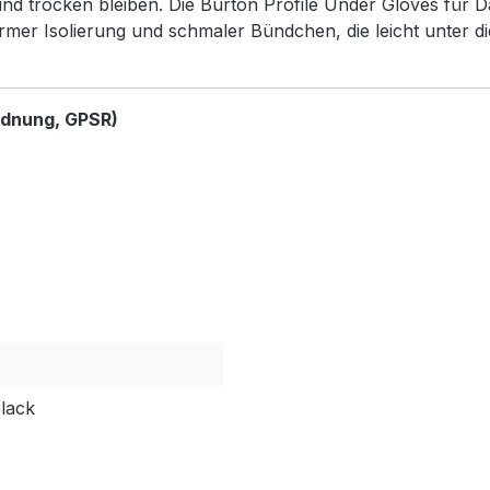
und trocken bleiben. Die Burton Profile Under Gloves für 
rmer Isolierung und schmaler Bündchen, die leicht unter d
rdnung, GPSR)
lack