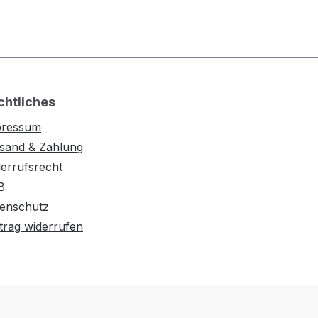
chtliches
pressum
sand & Zahlung
errufsrecht
B
enschutz
trag widerrufen