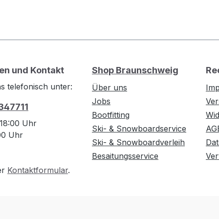
en und Kontakt
Shop Braunschweig
Re
s telefonisch unter:
Über uns
Im
Jobs
Ver
 347711
Bootfitting
Wid
 18:00 Uhr
Ski- & Snowboardservice
AG
:00 Uhr
Ski- & Snowboardverleih
Dat
Besaitungsservice
Ver
er
Kontaktformular
.