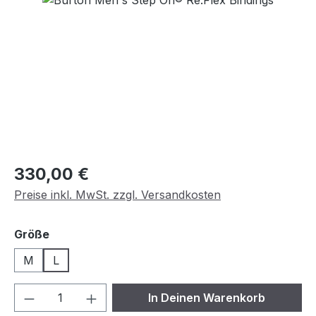
Regulärer Preis:
330,00 €
Preise inkl. MwSt. zzgl. Versandkosten
auswählen
Größe
M
L
Produkt Anzahl: Gib den gewünschten We
In Deinen Warenkorb