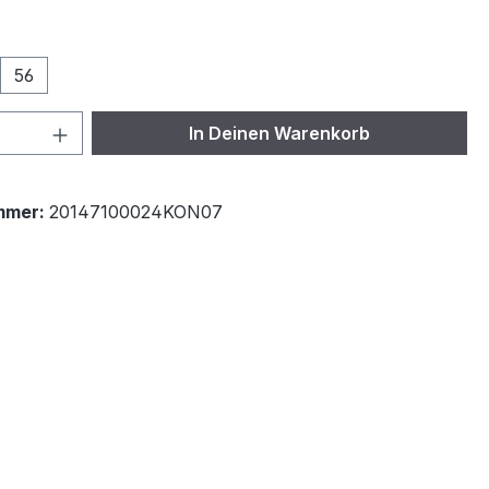
ählen
56
 Anzahl: Gib den gewünschten Wert ein 
In Deinen Warenkorb
mmer:
20147100024KON07