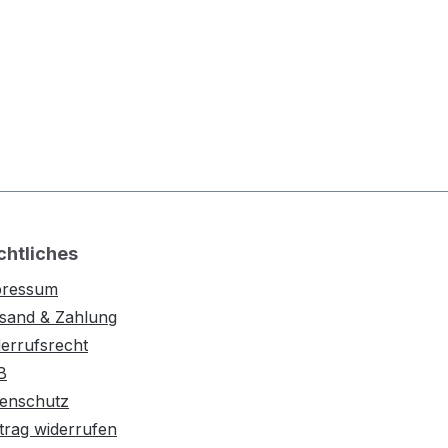
chtliches
pressum
sand & Zahlung
errufsrecht
B
enschutz
trag widerrufen