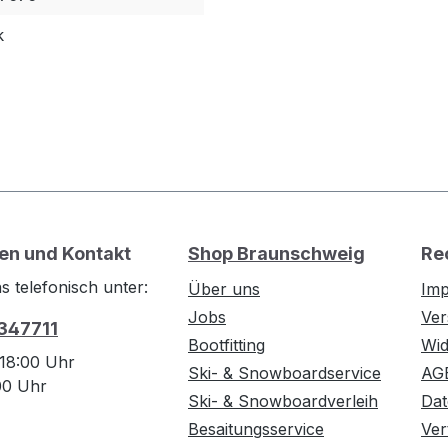
k
en und Kontakt
Shop Braunschweig
Re
s telefonisch unter:
Über uns
Im
Jobs
Ver
 347711
Bootfitting
Wid
 18:00 Uhr
Ski- & Snowboardservice
AG
:00 Uhr
Ski- & Snowboardverleih
Dat
Besaitungsservice
Ver