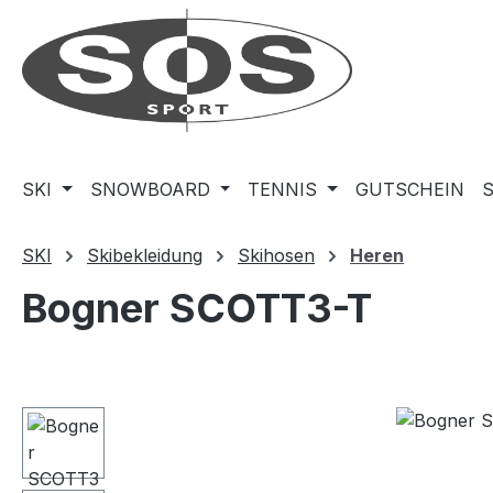
m Hauptinhalt springen
Zur Suche springen
Zur Hauptnavigation springen
SKI
SNOWBOARD
TENNIS
GUTSCHEIN
SKI
Skibekleidung
Skihosen
Heren
Bogner SCOTT3-T
Bildergalerie überspringen