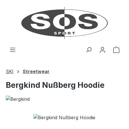
Zum Hauptinhalt springen
Ware
SKI
Streetwear
Bergkind Nußberg Hoodie
Bildergalerie überspringen