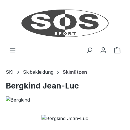
Zum Hauptinhalt springen
Ware
SKI
Skibekleidung
Skimützen
Bergkind Jean-Luc
Bildergalerie überspringen