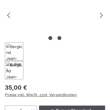
Regulärer Preis:
35,00 €
Preise inkl. MwSt. zzgl. Versandkosten
Produkt Anzahl: Gib den gewünschten We