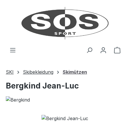
Zum Hauptinhalt springen
Ware
SKI
Skibekleidung
Skimützen
Bergkind Jean-Luc
Bildergalerie überspringen