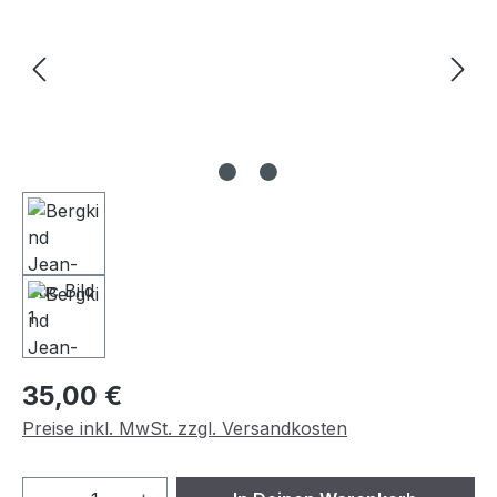
Regulärer Preis:
35,00 €
Preise inkl. MwSt. zzgl. Versandkosten
Produkt Anzahl: Gib den gewünschten We