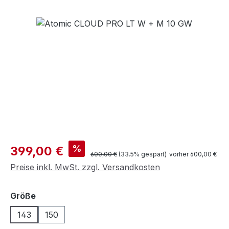
Bildergalerie überspringen
Verkaufspreis:
%
399,00 €
Regulärer Preis:
600,00 €
(33.5% gespart)
vorher 600,00 €
Preise inkl. MwSt. zzgl. Versandkosten
auswählen
Größe
143
150