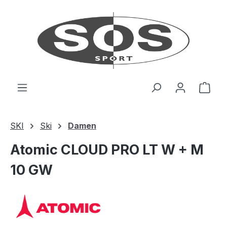
Zum Hauptinhalt springen
Ware
SKI
Ski
Damen
Atomic CLOUD PRO LT W + M
10 GW